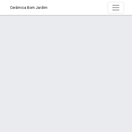
Cerâmica Bom Jardim
Produto > Bonecos
Início
Produto