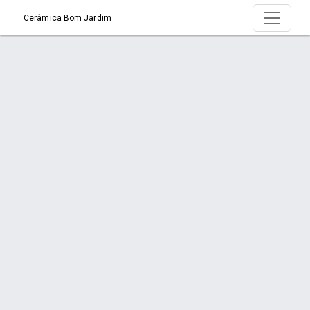
Cerâmica Bom Jardim
Produto > Vasos
Início
Produto